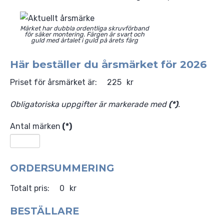
Syd
VRS i media
Profilgruppen
Värmland
VRS Srap-Book
Stadgar
Märket har dubbla ordentliga skruvförband
för säker montering. Färgen är svart och
guld med årtalet i guld på årets färg
Västmanland
Möteshandlingar
Här beställer du årsmärket för
2026
Östergötland
Varumärke
Priset för årsmärket är:
225
kr
GDPR-policy
Obligatoriska uppgifter är markerade med
(*)
.
Antal märken
(*)
ORDERSUMMERING
Totalt pris:
0
kr
BESTÄLLARE