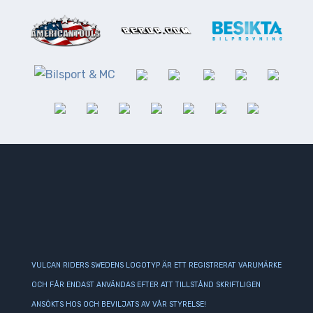
VULCAN RIDERS SWEDENS LOGOTYP ÄR ETT REGISTRERAT VARUMÄRKE
OCH FÅR ENDAST ANVÄNDAS EFTER ATT TILLSTÅND SKRIFTLIGEN
ANSÖKTS HOS OCH BEVILJATS AV VÅR STYRELSE!