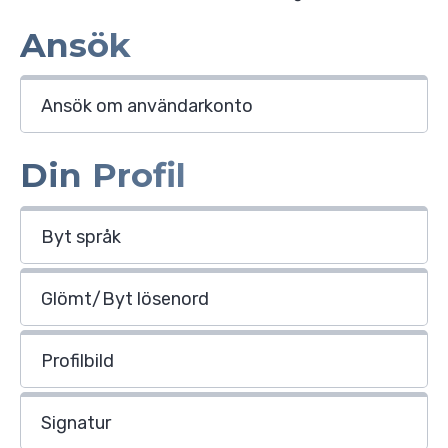
Syd
VRS i media
Profilgruppen
Ansök
Värmland
VRS Srap-Book
Stadgar
Västmanland
Möteshandlingar
Ansök om användarkonto
Östergötland
Varumärke
Din Profil
GDPR-policy
Byt språk
Glömt/Byt lösenord
Profilbild
Signatur