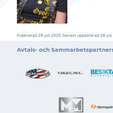
Syd
VRS i media
Profilgruppen
Värmland
VRS Srap-Book
Stadgar
Västmanland
Möteshandlingar
Publicerad 28 juli 2025
Senast uppdaterad 28 jul
Östergötland
Varumärke
GDPR-policy
Avtals- och Sammarbetspartner