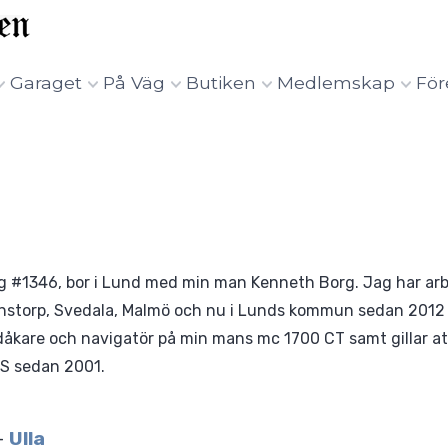
Garaget
På Väg
Butiken
Medlemskap
För
rg #1346, bor i Lund med min man Kenneth Borg. Jag har arb
fanstorp, Svedala, Malmö och nu i Lunds kommun sedan 201
edåkare och navigatör på min mans mc 1700 CT samt gillar 
RS sedan 2001.
 –
Ulla